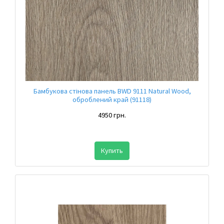
Бамбукова стінова панель BWD 9111 Natural Wood,
оброблений край (91118)
4950 грн.
Купить