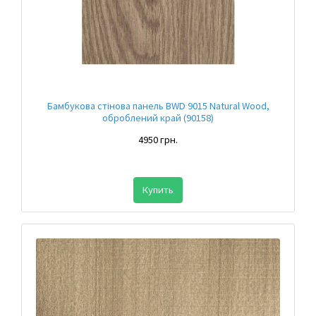
Бамбукова стінова панель BWD 9015 Natural Wood,
оброблений край (90158)
4950 грн.
Купить